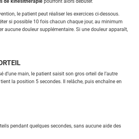
s de kinésithérapie
pourront alors débuter.
rvention, le patient peut réaliser les exercices ci-dessous.
répéter si possible 10 fois chacun chaque jour, au minimum
r aucune douleur supplémentaire. Si une douleur apparaît,
ORTEIL
d’une main, le patient saisit son gros orteil de l’autre
t tient la position 5 secondes. Il relâche, puis enchaîne en
orteils pendant quelques secondes, sans aucune aide des