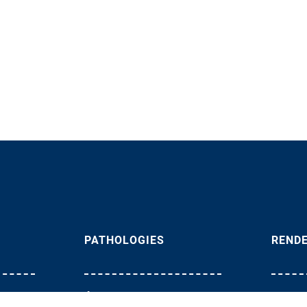
PATHOLOGIES
REND
Épaule
Tel :
0