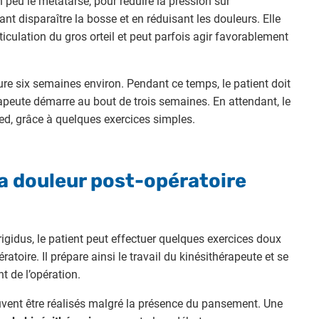
n peu le métatarse, pour réduire la pression sur
sant disparaître la bosse et en réduisant les douleurs. Elle
ticulation du gros orteil et peut parfois agir favorablement
re six semaines environ. Pendant ce temps, le patient doit
rapeute démarre au bout de trois semaines. En attendant, le
d, grâce à quelques exercices simples.
la douleur post-opératoire
rigidus, le patient peut effectuer quelques exercices doux
atoire. Il prépare ainsi le travail du kinésithérapeute et se
 de l’opération.
euvent être réalisés malgré la présence du pansement. Une