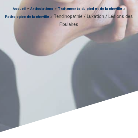
»
»
»
Accueil
Articulations
Traitements du pied et de la cheville
»
Tendinopathie / Luxation / Lésions des
Pathologies de la cheville
Fibulaires