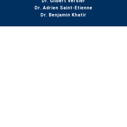
Dr. Gilbert Versier
Dr. Adrien Saint-Etienne
Dr. Benjamin Khatir
NAVIGATION
Articulations
Guide des consultations
Hospitalisation
Nos actualités
Nos événements